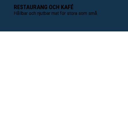
RESTAURANG OCH KAFÉ
Hållbar och njutbar mat för stora som små.
PÅ GÅNG PÅ UNIVERSEUM.