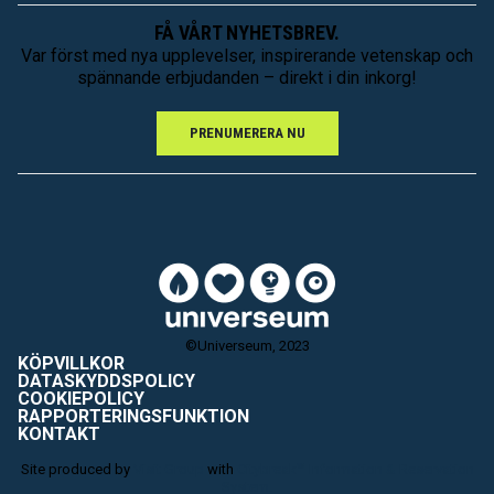
FÅ VÅRT NYHETSBREV.
Var först med nya upplevelser, inspirerande vetenskap och
spännande erbjudanden – direkt i din inkorg!
PRENUMERERA NU
©Universeum, 2023
KÖPVILLKOR
DATASKYDDSPOLICY
COOKIEPOLICY
RAPPORTERINGSFUNKTION
KONTAKT
Site produced by
Visit Group
with
Citybreak™ Information & Reservation
System.