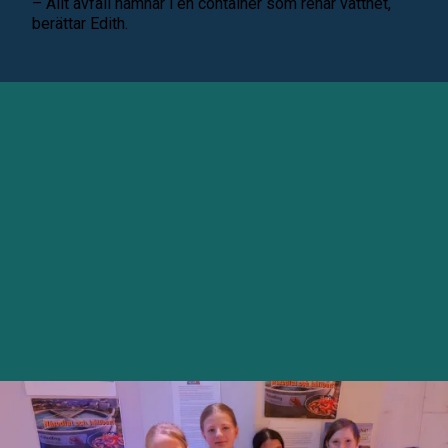
– Allt avfall hamnar i en container som renar vattnet,
berättar Edith.
INGEN BILTRAFIK I STAN.