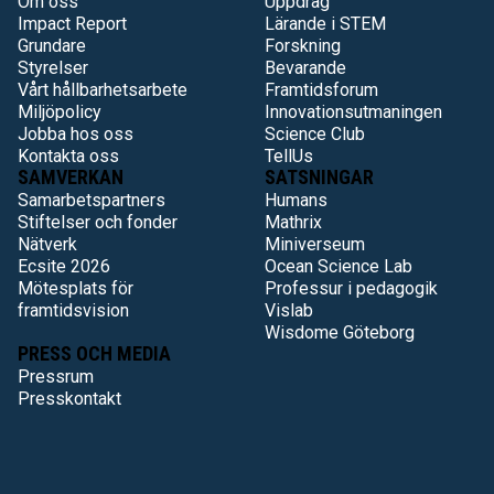
Om oss
Uppdrag
Impact Report
Lärande i STEM
Grundare
Forskning
Styrelser
Bevarande
Vårt hållbarhetsarbete
Framtidsforum
Miljöpolicy
Innovationsutmaningen
Jobba hos oss
Science Club
Kontakta oss
TellUs
SAMVERKAN
SATSNINGAR
Samarbetspartners
Humans
Stiftelser och fonder
Mathrix
Nätverk
Miniverseum
Ecsite 2026
Ocean Science Lab
Mötesplats för
Professur i pedagogik
framtidsvision
Vislab
Wisdome Göteborg
PRESS OCH MEDIA
Pressrum
Presskontakt