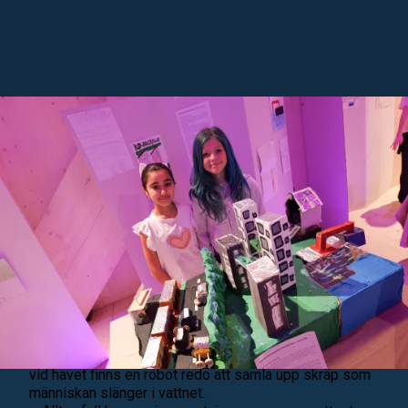
TYSTA TÅG OCH STÄDROBOTAR.
Dolores och Edith visar upp Frölundaskolans bidrag
Future City, en stad där tågen har långa “näbbar” för att
gå så tyst som möjligt, broar mellan huset fångar upp
regnvatten till växterna, och nästan alla hus har
solceller på taken. Ett stort bullerplank dämpar
ljudnivåerna i staden, och det är inte gjort av plåt utan
av växter, för att få in mer grönska. En robotstation blir
knytpunkten för de robotar som samlar skräp runt om i
stan.
– De är som dammsugare, de plockar till och med upp
tuggummin som folk har kastat, säger Dolores. Även
vid havet finns en robot redo att samla upp skräp som
människan slänger i vattnet.