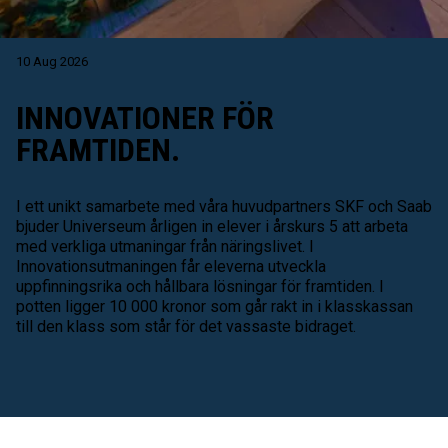
10 Aug 2026
INNOVATIONER FÖR
FRAMTIDEN.
I ett unikt samarbete med våra huvudpartners SKF och Saab
bjuder Universeum årligen in elever i årskurs 5 att arbeta
med verkliga utmaningar från näringslivet. I
Innovationsutmaningen får eleverna utveckla
uppfinningsrika och hållbara lösningar för framtiden. I
potten ligger 10 000 kronor som går rakt in i klasskassan
till den klass som står för det vassaste bidraget.