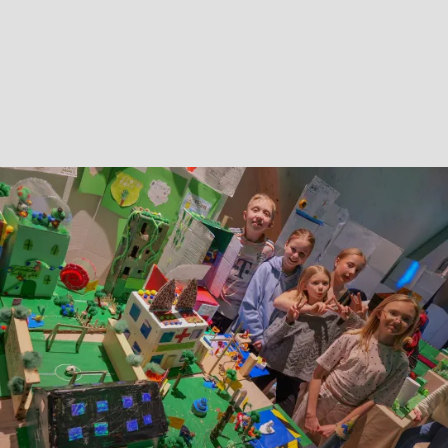
ÖRON SOM VENTILATION.
Noel och Hedvig (längst till vänster) berättar om
Centralskolans bidrag Gröneborg som varken har vägar
eller asfalt utan är full av växter och grönska. Här finns
ett köttlabb och en insektsodling för att främja
alternativa livsmedelskällor, en park för
utrotningshotade djur och badplatser för motion och
umgänge. På en av byggnaderna sitter ett par öron på
taket. Det visar sig att det handlar om ett helt nytt sätt
att skapa ventilation.
– Det är inspirerat av ökenrävens öron, säger Hedvig.