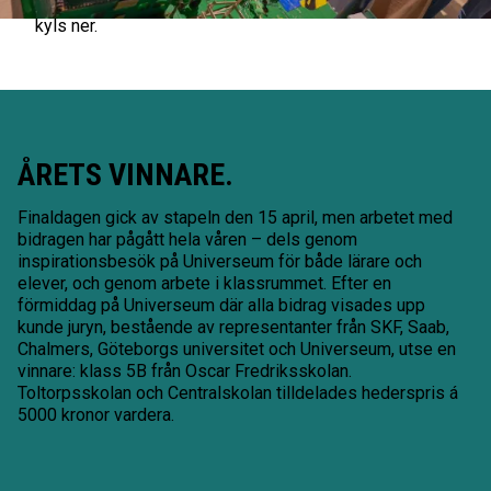
De tar upp värmen, vilket gör att resten av byggnaden
kyls ner.
ÅRETS VINNARE.
Finaldagen gick av stapeln den 15 april, men arbetet med
bidragen har pågått hela våren – dels genom
inspirationsbesök på Universeum för både lärare och
elever, och genom arbete i klassrummet. Efter en
förmiddag på Universeum där alla bidrag visades upp
kunde juryn, bestående av representanter från SKF, Saab,
Chalmers, Göteborgs universitet och Universeum, utse en
vinnare: klass 5B från Oscar Fredriksskolan.
Toltorpsskolan och Centralskolan tilldelades hederspris á
5000 kronor vardera.