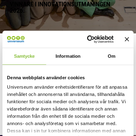
VINNARE I INNOVATIONSUTMANINGEN
2026.
PROBLEMLÖSNING SOM
Samtycke
Information
Om
LÄRANDEMODELL.
Innovationsutmaningen bygger på problembaserat lärande,
Denna webbplats använder cookies
en pedagogisk modell som stimulerar kreativt och kritiskt
Universeum använder enhetsidentifierare för att anpassa
tänkande samtidigt som eleverna utvecklar förmågor inom
innehållet och annonserna till användarna, tillhandahålla
samarbete och kommunikation, hållbarhetstänkande,
systemförståelse och entreprenörskap. Bidragen bedöms
funktioner för sociala medier och analysera vår trafik. Vi
sedan utifrån innovationskvalitet, nytänkande och nytta.
vidarebefordrar även sådana identifierare och annan
information från din enhet till de sociala medier och
annons- och analysföretag som vi samarbetar med.
Dessa kan i sin tur kombinera informationen med annan