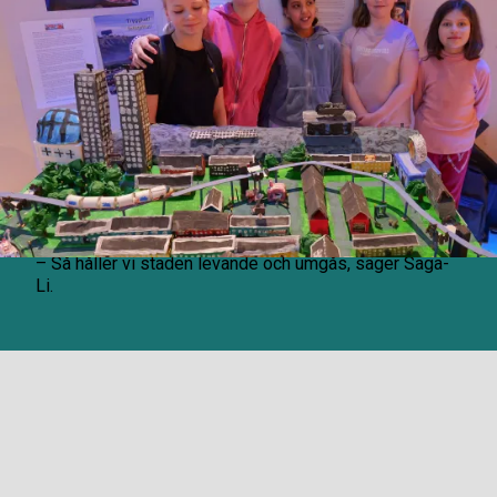
Isabelle, Saga-Li, Valentina, Sonja och Isabella går på
Montessori Pärlan som deltog med sitt bidrag Räksta
City, vars räkodling har fått ge namn till staden.
Odlingen är tänkt att säkra räkbeståndet i fall en storm
eller andra naturkatastrofer inträffar. Bara
leveransfordon och blåljuspersonal tillåts i innerstaden
för att hålla nere ljudnivåerna. Vill man inte gå eller
cykla, får invånarna parkera sina bilar i sina respektive
stadsdelar och sedan ta sig kollektivt in till stan. I varje
lägenhetshus finns det lokaler i bottenplan, för butiker
och andra verksamheter.
– Så håller vi staden levande och umgås, säger Saga-
Li.