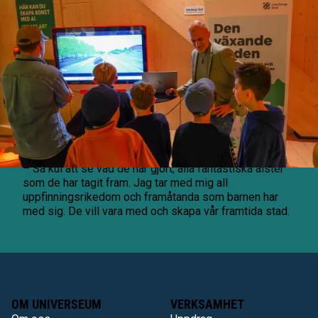
Stadsbyggnadsförvaltningen vid Göteborgs Stad var
på plats med sin digitala tvilling. Här kunde eleverna
köra runt och uppleva stan ur olika vinklar i stan med
bil. Virtuella Göteborg, som den digitala tvillingen
kallas, används till vardags för att planera en framtida
stad.
– Det här är ju våra framtida göteborgare, och kanske
våra presumtiva anställda, så det är jättespännande
och intressant för oss att vara med i ett sådant här
sammanhang, säger Eric Jeansson, geodatastrateg,
och fortsätter:
– Så kul att se vad de har gjort, alla fantastiska alster
som de har tagit fram. Jag tar med mig all
uppfinningsrikedom och framåtanda som barnen har
med sig. De vill vara med och skapa vår framtida stad.
OM UNIVERSEUM
VERKSAMHET