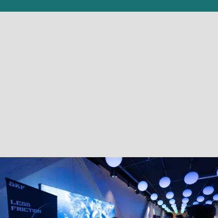
UNIVERSEUM GÖR SKILLNAD.
Varje år möter vi över en halv miljon människor, på
Universeum och ute i samhället. Som en av Sveriges
tio mest besökta attraktioner och en etablerad