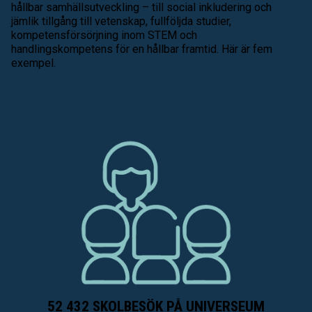
hållbar samhällsutveckling – till social inkludering och
jämlik tillgång till vetenskap, fullföljda studier,
kompetensförsörjning inom STEM och
handlingskompetens för en hållbar framtid. Här är fem
exempel.
52 432 SKOLBESÖK PÅ UNIVERSEUM