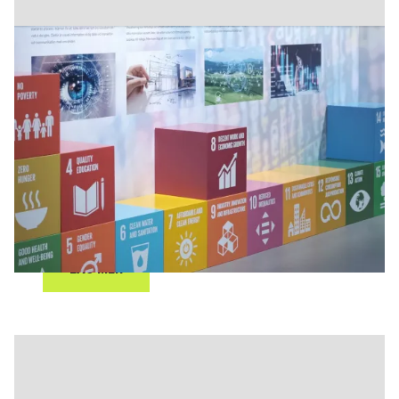
GLOBALA MÅLEN I SKOLAN.
Globala målen i skolan är ett innovativt
skolutvecklingsprogram utvecklat av Universeum.
Det kopplar STEM-ämnena till hållbar utveckling
genom verkliga utmaningar knutna till FN:s globala
mål i Agenda 2030. Programmet stärker lärares
metoder och elevers lärande – men framför allt
bygger det elevernas handlingskompetens för
hållbar utveckling.
LÄS MER