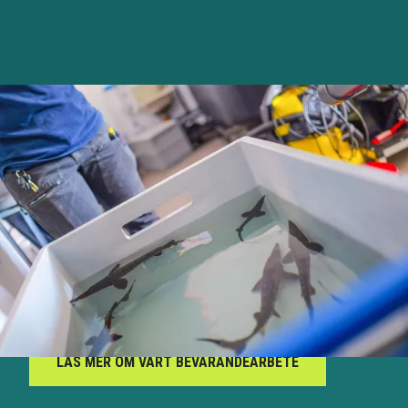
BEVARANDEARBETE OCH
BIOLOGISK MÅNGFALD.
Bevarandearbetet är en stor del av Universeums
verksamhet. Universeum håller i dagsläget 13 arter i
bevarandeprogram inom europeiska eller amerikanska
djurparksorganisationer. Dessa utgör stödpopulationer
som kan rädda arter från total utrotning. Vi erbjuder
dessutom fyra levande lärmiljöer och en mängd
pedagogiska program om hållbar utveckling och
biologisk mångfald.
LÄS MER OM VÅRT BEVARANDEARBETE