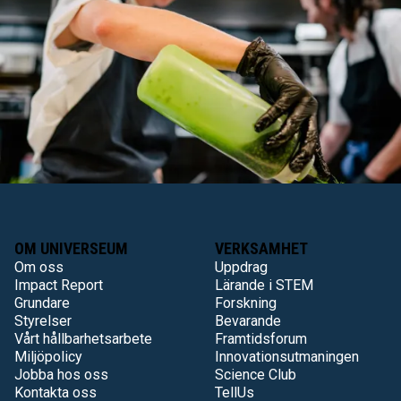
Möt Universeums kökschef Myrthe Put och läs om hur
hon och hennes team arbetar för att nå
hållbarhetsmålen – varje dag.
LÄS INTERVJUN
OM UNIVERSEUM
VERKSAMHET
Om oss
Uppdrag
Impact Report
Lärande i STEM
Grundare
Forskning
Styrelser
Bevarande
Vårt hållbarhetsarbete
Framtidsforum
Miljöpolicy
Innovationsutmaningen
Jobba hos oss
Science Club
Kontakta oss
TellUs