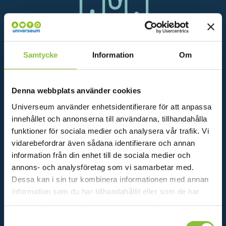
Samtycke
Information
Om
3 425 ELEVER SOM BLEV AMBASSADÖRER I
GLOBALA MÅLEN
Denna webbplats använder cookies
Universeum använder enhetsidentifierare för att anpassa
innehållet och annonserna till användarna, tillhandahålla
funktioner för sociala medier och analysera vår trafik. Vi
vidarebefordrar även sådana identifierare och annan
information från din enhet till de sociala medier och
annons- och analysföretag som vi samarbetar med.
Dessa kan i sin tur kombinera informationen med annan
information som du har tillhandahållit eller som de har
samlat in när du har använt deras tjänster.
9 540 MÖTEN MED BARN OCH FAMILJER GENOM
Samtyckesval