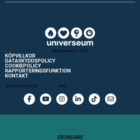
©Universeum, 2023
KÖPVILLKOR
DATASKYDDSPOLICY
COOKIEPOLICY
RAPPORTERINGSFUNKTION
KONTAKT
Site produced by
Visit Group
with
Citybreak™ Information & Reservation
System.
GRUNDARE