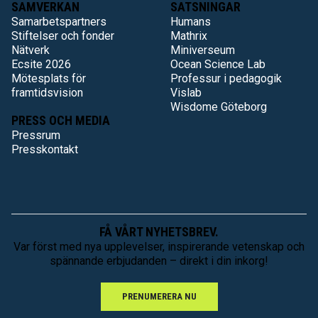
SAMVERKAN
SATSNINGAR
Samarbetspartners
Humans
Stiftelser och fonder
Mathrix
Nätverk
Miniverseum
Ecsite 2026
Ocean Science Lab
Mötesplats för
Professur i pedagogik
framtidsvision
Vislab
Wisdome Göteborg
PRESS OCH MEDIA
Pressrum
Presskontakt
FÅ VÅRT NYHETSBREV.
Var först med nya upplevelser, inspirerande vetenskap och
spännande erbjudanden – direkt i din inkorg!
PRENUMERERA NU