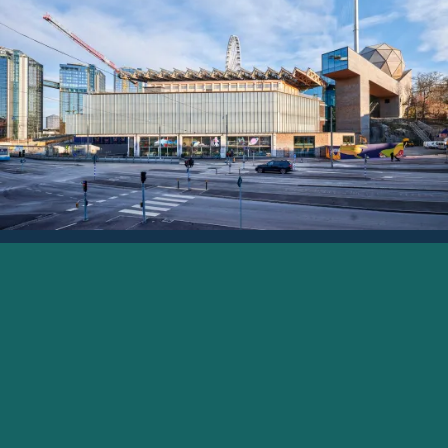
Universeums miljöpolicy är en del av miljöarbetet, som
är fast förankrat i vårt uppdrag och våra övergripande
mål för verksamheten. Hållbarhetsarbetet skall
genomsyra bolagsstyrningen och vara närvarande i alla
led i organisationen. Här kan du läsa mer om våra
miljölöften.
LÄS MER