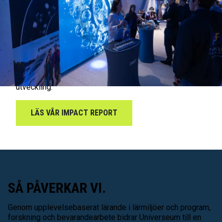
lärresurs för utbildningssektorn spelar vi en viktig roll
för samhällsutvecklingen.
Men kan man mäta samhällspåverkan? Det är förstås
komplext. I vår Impact report presenterar vi vår
samhällspåverkan med ödmjukhet inför det vi inte kan
leda i bevis, men också med stolthet över det vi
faktiskt vet om vårt bidrag till samhället och dess
utveckling.
LÄS VÅR IMPACT REPORT
SÅ PÅVERKAR VI.
Genom upplevelsebaserat lärande i lärmiljöer och program,
forskning och bevarandearbete bidrar Universeum till en