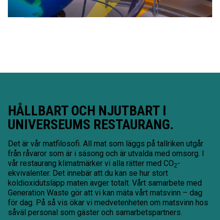
LÄS MER
HÅLLBART OCH NJUTBART I
UNIVERSEUMS RESTAURANG.
Det är vår matfilosofi. All mat som läggs på tallriken utgår
från råvaror som är i säsong och är utvalda med omsorg. I
vår restaurang klimatmärker vi alla rätter med CO
-
2
ekvivalenter. Det innebär att du kan se hur stort
koldioxidutsläpp maten avger totalt. Vårt samarbete med
Generation Waste gör att vi kan mäta vårt matsvinn – dag
för dag. På så vis ökar vi medvetenheten om matsvinn hos
såväl personal som gäster och samarbetspartners.