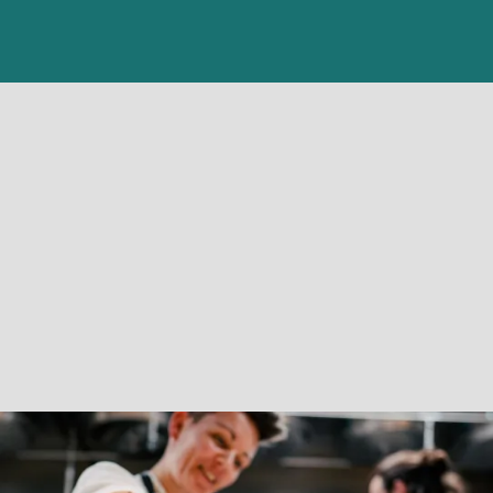
"ATT VÄGA VÅRT MATSVINN FICK
OSS ATT IFRÅGASÄTTA ALLT."