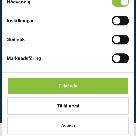
SCIENCE CLUB
Nödvändig
Inställningar
Statistik
Marknadsföring
Tillåt alla
900 SKÄNKTA BILJETTER TILL TVÅ ETABLERADE
ORGANISATIONER
Tillåt urval
Avvisa