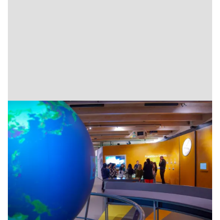
UPPLEVELSEBASERAT LÄRANDE.
Genom upplevelser i Universeums lärmiljöer och
program skapar vi en grundad förståelse för
utmaningarna världen står inför. En lärdom i Vislab
kan tydliggöras med ett konkret exempel i
Regnskogen. Med den typen av
upplevelsebaserat lärande stärker vi färdigheter
som kritiskt tänkande och problemlösning.