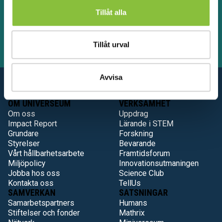
Framtidsforum inte bara ett sätt att ge tillbaka – det är
Tillåt alla
också en investering i den arbetskraft de om några år
kommer att behöva rekrytera.
Tillåt urval
Avvisa
OM UNIVERSEUM
VERKSAMHET
Om oss
Uppdrag
Impact Report
Lärande i STEM
Grundare
Forskning
Styrelser
Bevarande
Vårt hållbarhetsarbete
Framtidsforum
Miljöpolicy
Innovationsutmaningen
Jobba hos oss
Science Club
Kontakta oss
TellUs
SAMVERKAN
SATSNINGAR
Samarbetspartners
Humans
Stiftelser och fonder
Mathrix