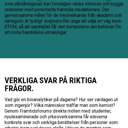
sina utbildningsval, kan företagen väcka intresse och bygga
relationer med potentiella framtida medarbetare. Det
gemensamma målet för de medverkande från akademi och
näringsliv är tydligt: inspirera fler unga att välja en väg inom
STEM, så att samhället får den kompetens det behöver för
att möta framtidens utmaningar.
VERKLIGA SVAR PÅ RIKTIGA
FRÅGOR.
Vad gör en bioanalytiker på dagarna? Hur ser vardagen ut
som ingenjör? Vilka människor träffar man som kemist?
Genom Framtidsforums direkta möten med studenter,
nyutexaminerade och yrkesverksamma får eleverna
konkreta svar och verkliga berättelser från personer som