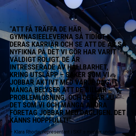
"ATT FÅ TRÄFFA DE HÄR
GYMNASIEELEVERNA SÅ TIDIGT I
DERAS KARRIÄR OCH SE ATT DE ÄR SÅ
NYFIKNA PÅ DET VI GÖR HAR VARIT
VÄLDIGT ROLIGT. DE ÄR
INTRESSERADE AV HÅLLBARHET,
KRING UTSLÄPP – SAKER SOM VI
JOBBAR AKTIVT MED VARJE DAG.
MÅNGA BELYSER ATT DE GILLAR
PROBLEMLÖSNING, OCH DET ÄR JU
DET SOM VI OCH MÅNGA ANDRA
FÖRETAG JOBBAR MED DAGLIGEN. DET
KÄNNS HOPPFULLT!"
– Klara Rhodin, representant i SKF:s monter under