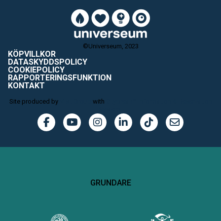
©Universeum, 2023
KÖPVILLKOR
DATASKYDDSPOLICY
COOKIEPOLICY
RAPPORTERINGSFUNKTION
KONTAKT
Site produced by
Visit Group
with
Citybreak™ Information & Reservation
System.
GRUNDARE