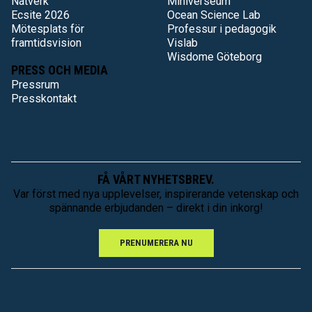
Nätverk
Miniverseum
Ecsite 2026
Ocean Science Lab
Mötesplats för
Professur i pedagogik
framtidsvision
Vislab
Wisdome Göteborg
PRESS OCH MEDIA
Pressrum
Presskontakt
FÅ VÅRT NYHETSBREV.
Var först med nya upplevelser, inspirerande vetenskap och
spännande erbjudanden – direkt i din inkorg!
PRENUMERERA NU