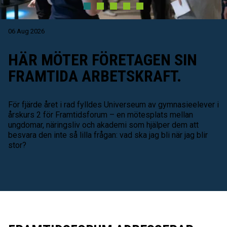
06 Aug 2026
HÄR MÖTER FÖRETAGEN SIN
FRAMTIDA ARBETSKRAFT.
För fjärde året i rad fylldes Universeum av gymnasieelever i
årskurs 2 för Framtidsforum – en mötesplats mellan
ungdomar, näringsliv och akademi som hjälper dem att
besvara den inte så lilla frågan: vad ska jag bli när jag blir
stor?