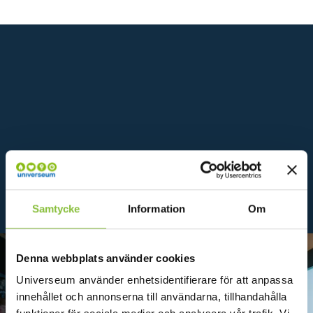
Samtycke
Information
Om
Denna webbplats använder cookies
UNGDOMAR SOM LEDER
UNGDOMAR.
Universeum använder enhetsidentifierare för att anpassa
innehållet och annonserna till användarna, tillhandahålla
En av styrkorna med Framtidsforum är att konceptet