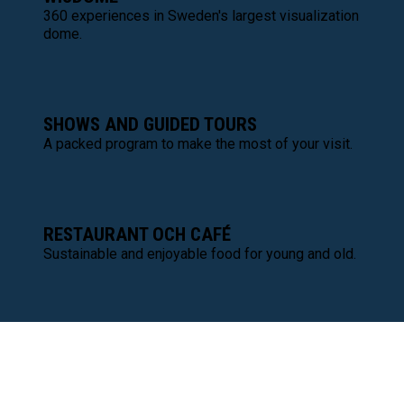
360 experiences in Sweden's largest visualization
dome.
SHOWS AND GUIDED TOURS
A packed program to make the most of your visit.
RESTAURANT OCH CAFÉ
Sustainable and enjoyable food for young and old.